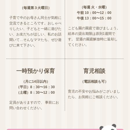
（毎週 火・水曜）
（毎週第３火曜日）
午前 10：00〜12：00
子育て中のお母さん同士が気軽に
午後 13：00〜15：00
交流できるところです。おしゃべ
こども園の園庭で遊びましょう。
りしたい、子どもと一緒に遊びた
絵本の貸出期限は原則1週間で
い、お友だちがほしい、私のお話
す。
翌週の園庭解放時に返却し
聞いて…そんなママたち、ぜひ遊
てください。
びに来て下さい。
一時預かり保育
育児相談
（月に14日以内）
（電話相談も可）
（平日）8：30〜16：30
育児の不安やお悩みがございまし
（土曜）8：30〜12：00
たら、お気軽にご相談ください。
定員がありますので、
事前にお
問い合わせください。